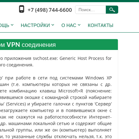
+7 (498) 744-6600
ОЩЬ
НАСТРОЙКИ
О НАС
КОНТАКТЫ
ом VPN соединения
риложения svchost.exe: Generic Host Process for
ого соединения.
р’ при работе в сети под системами Windows XP
шин (т.е. компьютеры которых не связаны с др.
те комбинацию клавиш Microsoft+R (пояснение:
оявившемся окошке с командной строкой набираете
’ (Services) и убираете галочки с пунктов ‘Сервер’
 перезагружаете компьютер и в появившемся окне с
как не скажутся на работоспособности Интернет-
с др. машинами локальной сетью и содержит общие
альной группы, или же он (компьютер) выполняет
 то указанные службы отключать нельзя, т.к. это