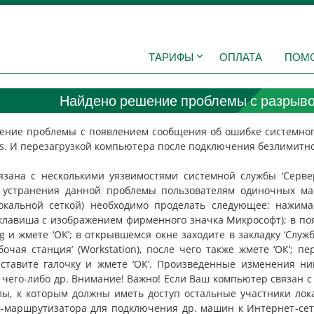
ТАРИФЫ
ОПЛАТА
ПОМ
Найдено решение проблемы с разрыв
ние проблемы с появлением сообщения об ошибке системного п
es. И перезагрузкой компьютера после подключения безлимитн
язана с несколькими уязвимостями системной службы ‘Серве
я устранения данной проблемы пользователям одиночных ма
кальной сеткой) необходимо проделать следующее: нажимае
— клавиша с изображением фирменного значка Микрософт); в п
g и жмете ‘ОК’; в открывшемся окне заходите в закладку ‘Службы
Рабочая станция’ (Workstation), после чего также жмете ‘ОК’;
ставите галочку и жмете ‘ОК’. Произведенные изменения ни
 чего-либо др. Внимание! Важно! Если Ваш компьютер связан 
лы, к которым должны иметь доступ остальные участники лок
-маршрутизатора для подключения др. машин к Интернет-сети,