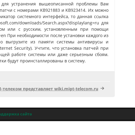
ае для устранения вышеописанной проблемы Вам
 патчи с номерами KB921883 и KB923414. Их можно
фикатор системного интерфейса, то данная ссылка
soft.com/downloads/Search.aspx?displaylang=ru для
сом или с русским, установленным при помощи
g=en При необходимости после установки каждого из
ьно выгрузите из памяти системы антивирусы и
ternet Security). Учтите, что установка патчей при
щей работе системы или даже серьезным сбоям.
тки будут проинсталлированы в систему.
телеком представляет wiki.mipt-telecom.ru
оддержка сайта