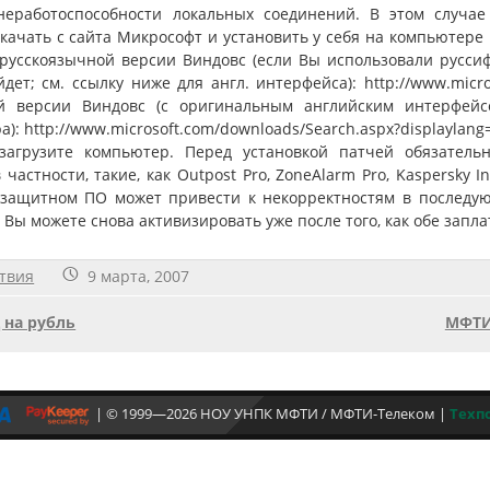
неработоспособности локальных соединений. В этом случ
качать с сайта Микрософт и установить у себя на компьютере
 русскоязычной версии Виндовс (если Вы использовали русси
дет; см. ссылку ниже для англ. интерфейса): http://www.micro
й версии Виндовс (с оригинальным английским интерфей
а): http://www.microsoft.com/downloads/Search.aspx?displaylan
загрузите компьютер. Перед установкой патчей обязател
частности, такие, как Outpost Pro, ZoneAlarm Pro, Kaspersky In
защитном ПО может привести к некорректностям в последую
Вы можете снова активизировать уже после того, как обе запла
твия
9 марта, 2007
 на рубль
МФТИ-
| © 1999—2026 НОУ УНПК МФТИ / МФТИ-Телеком
|
Техп