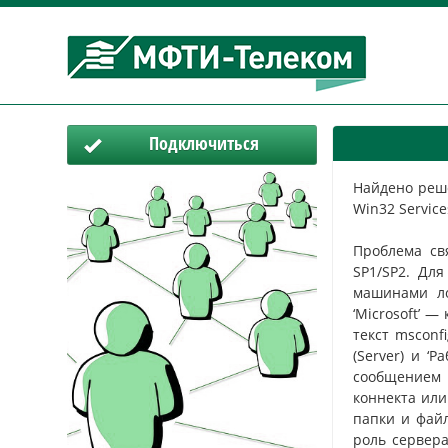
Подключиться
Найдено реше
Win32 Servic
Проблема св
SP1/SP2. Дл
машинами ло
‘Microsoft’ 
текст msconfi
(Server) и ‘
сообщением 
коннекта или
папки и фай
роль сервера