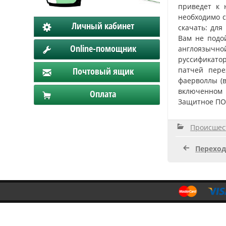
приведет к 
необходимо с
Личный кабинет
скачать: для
Вам не подой
Online-помощник
англоязычно
руссификатор
патчей пере
Почтовый ящик
фаерволлы (в 
включенном 
Оплата
Защитное ПО 
Происшес
Переход