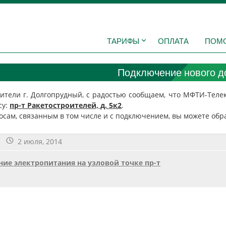
ТАРИФЫ
ОПЛАТА
ПОМ
Подключение нового д
ители г. Долгопрудный, с радостью сообщаем, что МФТИ-Теле
су:
пр-т Ракетостроителей, д. 5к2
.
осам, связанным в том числе и с подключением, вы можете обр
2 июля, 2014
ие электропитания на узловой точке пр-т
1