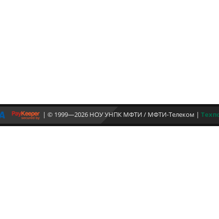
| © 1999—2026 НОУ УНПК МФТИ / МФТИ-Телеком
|
Техп