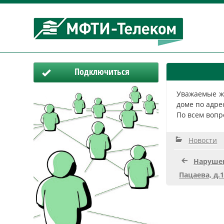
Подключиться
Уважаемые ж
доме по адре
По всем вопр
Новости
Нарушен
Пацаева, д.