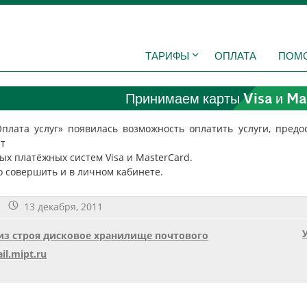
ТАРИФЫ
ОПЛАТА
ПОМ
Принимаем карты Visa и Ma
Оплата услуг» появилась возможность оплатить услуги, пре
т
х платёжных систем Visa и MasterCard.
 совершить и в личном кабинете.
13 декабря, 2011
з строя дисковое хранилище почтового
l.mipt.ru