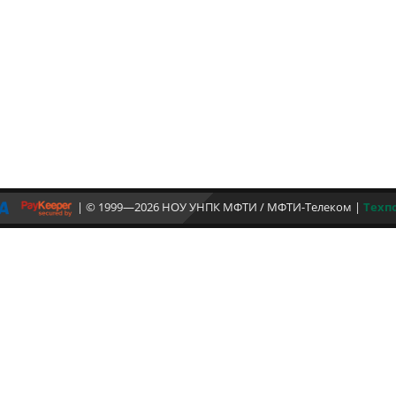
| © 1999—2026 НОУ УНПК МФТИ / МФТИ-Телеком
|
Техп