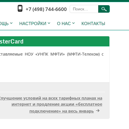
+7 (498) 744-6600
ОЩЬ
НАСТРОЙКИ
О НАС
КОНТАКТЫ
sterCard
доставляемые НОУ «УНПК МФТИ» (МФТИ-Телеком) с
Улучшение условий на всех тарифных планах на
интернет и продление акции «бесплатное
подключение» на весь январь