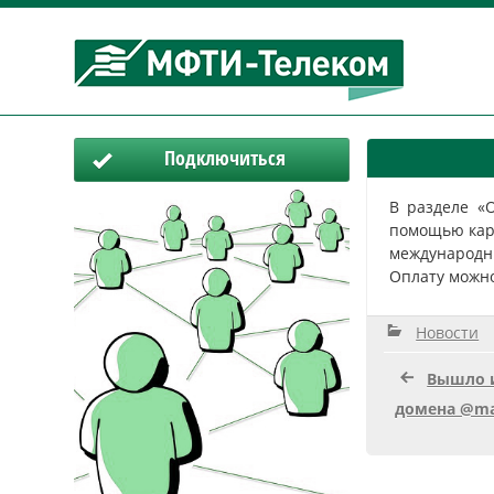
Подключиться
В разделе «
помощью кар
международны
Оплату можно
Новости
Вышло и
домена @mai